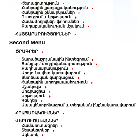
Հետազոտություն
Հանրային քաղաքականություն
Հանրային քննարկումներ
Ուսուցում և կրթություն
Համաժողովներ, ֆորումներ
Քաղաքականության մշակում
ՀԱՅՏԱՐԱՐՈՒԹՅՈՒՆՆԵՐ
Second Menu
ԾՐԱԳՐԵՐ
Տարածաշրջանային ինտեգրում
Ցանցեր / ժողդիվանագիտություն
Քաղհասարակություն
Արդյունավետ կառավարում
Տնտեսական զարգացում
Հանրային առողջապահություն
Մշակույթ
Միգրացիա
Կրթություն
Գենդեր
Ապակենտրոնացում և տեղական ինքնակառավարում
ՀՐԱՊԱՐԱԿՈՒՄՆԵՐ
ՎԵՐԼՈՒԾԱԿԱՆՆԵՐ
Համառոտագրեր
Տեսակետներ
Ակնարկ