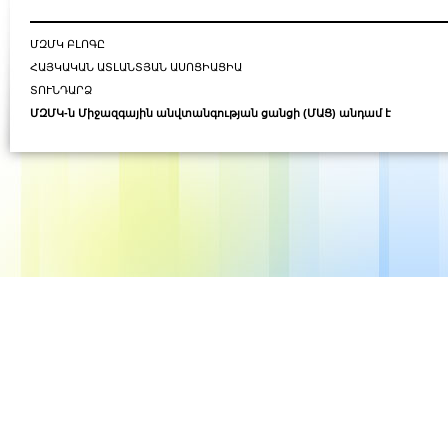
ՄԶՄԿ ԲԼՈԳԸ
ՀԱՅԿԱԿԱՆ ԱՏԼԱՆՏՅԱՆ ԱՍՈՑԻԱՑԻԱ
ՏՈՒՆԴԱՐՁ
ՄԶՄԿ-ն Միջազգային անվտանգության ցանցի (ՄԱՑ) անդամ է