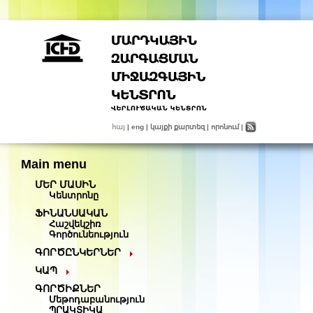
հայ
|
eng
|
կայքի քարտեզ
|
որոնում
|
Main menu
ՄԵՐ ՄԱՍԻՆ
Կենտրոնը
ՖԻՆԱՆՍԱԿԱՆ
Հաշվեկշիռ
Գործունեություն
ԳՈՐԾԸՆԿԵՐՆԵՐ
ԿԱՊ
ԳՈՐԾԻՔՆԵՐ
Մեթոդաբանություն
ՊՐԱԿՏԻԿԱ