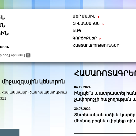
ՄԵՐ ՄԱՍԻՆ
Կենտրոնը
ՖԻՆԱՆՍԱԿԱՆ
Հաշվեկշիռ
Գործունեություն
ԿԱՊ
ԳՈՐԾԻՔՆԵՐ
Մեթոդաբանություն
ՀԱՅՏԱՐԱՐՈՒԹՅՈՒՆՆԵՐ
Հետազոտություն
արտեզ
|
որոնում
|
Քաղաքականության մշակում
Հանրային
քաղաքականություն
ՀԱՄԱՌՈՏԱԳՐԵ
Ուսուցում և կրթություն
Հանրային քննարկումներ
 միջազգային կենտրոն
Համաժողովներ, ֆորումներ
04.12.2024
01, Հայաստանի Հանրապետություն
ՊՐԱԿՏԻԿԱ
Ինչպե՞ս պատրաստել հան
8321
չափորոշչի հաջողության 
30.07.2022
Տնտեսական աճի և կարծր
մեռնող բիզնես փրկելը գին