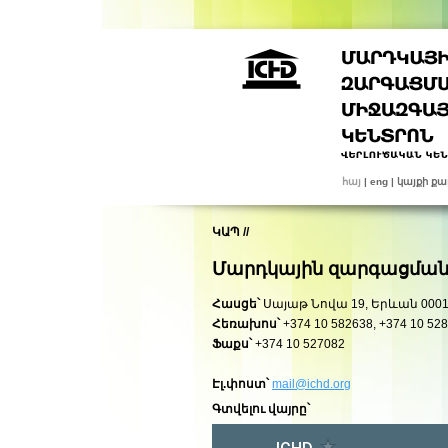
հայ
|
eng
|
կայքի ք
ԿԱՊ
//
Մարդկային զարգացման
Հասցե՝
Սայաթ Նովա 19, Երևան 00
Հեռախոս՝
+374 10 582638, +374 10 52
Ֆաքս՝
+374 10 527082
Էլ.փոստ՝
mail@ichd.org
Գտվելու վայրը՝