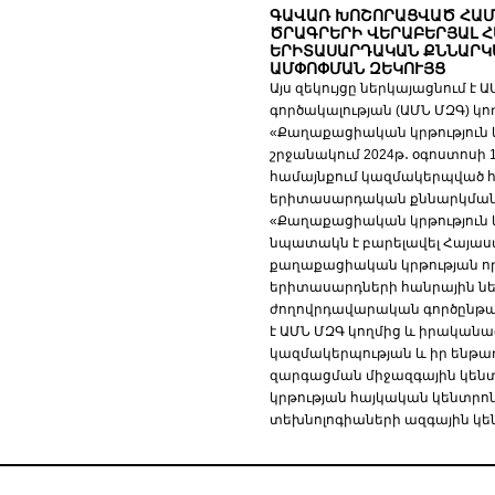
ԳԱՎԱՌ ԽՈՇՈՐԱՑՎԱԾ ՀԱՄ
ԾՐԱԳՐԵՐԻ ՎԵՐԱԲԵՐՅԱԼ 
ԵՐԻՏԱՍԱՐԴԱԿԱՆ ՔՆՆԱՐԿ
ԱՄՓՈՓՄԱՆ ԶԵԿՈՒՅՑ
Այս զեկույցը ներկայացնում է
գործակալության (ԱՄՆ ՄԶԳ) կ
«Քաղաքացիական կրթություն 
շրջանակում 2024թ․ օգոստոսի
համայնքում կազմակերպված 
երիտասարդական քննարկման 
«Քաղաքացիական կրթություն 
նպատակն է բարելավել Հայաստ
քաղաքացիական կրթության որ
երիտասարդների հանրային նե
ժողովրդավարական գործընթա
է ԱՄՆ ՄԶԳ կողմից և իրականաց
կազմակերպության և իր ենթա
զարգացման միջազգային կենտ
կրթության հայկական կենտրո
տեխնոլոգիաների ազգային կեն