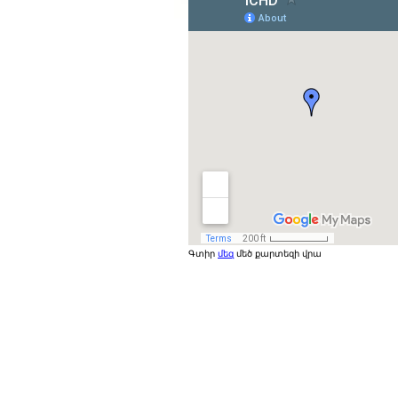
Գտիր
մեզ
մեծ քարտեզի վրա