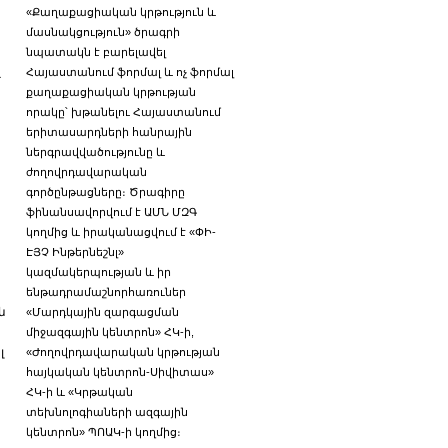
«Քաղաքացիական կրթություն և
մասնակցություն» ծրագրի
նպատակն է բարելավել
Հայաստանում ֆորմալ և ոչ ֆորմալ
մ
քաղաքացիական կրթության
որակը՝ խթանելու Հայաստանում
երիտասարդների հանրային
ներգրավվածությունը և
ժողովրդավարական
գործընթացները։ Ծրագիրը
ֆինանսավորվում է ԱՄՆ ՄԶԳ
կողմից և իրականացվում է «ՓԻ-
ԷՅՉ Ինթերնեշնլ»
կազմակերպության և իր
ենթադրամաշնորհառուներ
ն
«Մարդկային զարգացման
միջազգային կենտրոն» ՀԿ-ի,
լ
«Ժողովրդավարական կրթության
հայկական կենտրոն-Սիվիտաս»
ՀԿ-ի և «Կրթական
տեխնոլոգիաների ազգային
կենտրոն» ՊՈԱԿ-ի կողմից։