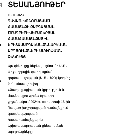
ԵՐ
ՏԵՍԱՆՅՈՒԹԵՐ
10.11.2023
ԳԱՎԱՌ ԽՈՇՈՐԱՑՎԱԾ
ՀԱՄԱՅՆՔԻ ԶԱՐԳԱՑՄԱՆ
ԾՐԱԳՐԵՐԻ ՎԵՐԱԲԵՐՅԱԼ
ՀԱՄԱՀԱՄԱՅՆՔԱՅԻՆ
ն
ԵՐԻՏԱՍԱՐԴԱԿԱՆ ՔՆՆԱՐԿՄԱՆ
ԱՐԴՅՈՒՆՔՆԵՐԻ ԱՄՓՈՓՄԱՆ
ԶԵԿՈՒՅՑ
Այս զեկույցը ներկայացնում է ԱՄՆ
Միջազգային զարգացման
գործակալության (ԱՄՆ ՄԶԳ) կողմից
ն
ֆինանսավորվող
«Քաղաքացիական կրթություն և
մասնակցություն» ծրագրի
շրջանակում 2024թ․ օգոստոսի 13-ին
Գավառ խոշորացված համայնքում
կազմակերպված
համահամայնքային
երիտասարդական քննարկման
արդյունքները։