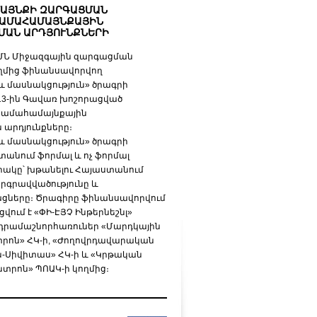
ԱՅՆՔԻ ԶԱՐԳԱՑՄԱՆ
ՀԱՄԱՀԱՄԱՅՆՔԱՅԻՆ
ՄԱՆ ԱՐԴՅՈՒՆՔՆԵՐԻ
 ԱՄՆ Միջազգային զարգացման
ողմից ֆինանսավորվող
և մասնակցություն» ծրագրի
 13-ին Գավառ խոշորացված
համահամայնքային
արդյունքները։
և մասնակցություն» ծրագրի
անում ֆորմալ և ոչ ֆորմալ
ակը՝ խթանելու Հայաստանում
րգրավվածությունը և
ցները։ Ծրագիրը ֆինանսավորվում
վում է «ՓԻ-ԷՅՉ Ինթերնեշնլ»
դրամաշնորհառուներ «Մարդկային
րոն» ՀԿ-ի, «Ժողովրդավարական
ն-Սիվիտաս» ՀԿ-ի և «Կրթական
տրոն» ՊՈԱԿ-ի կողմից։