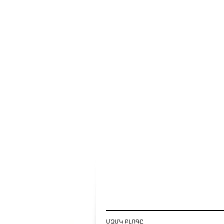
ՄԶՄԿ ԲԼՈԳԸ