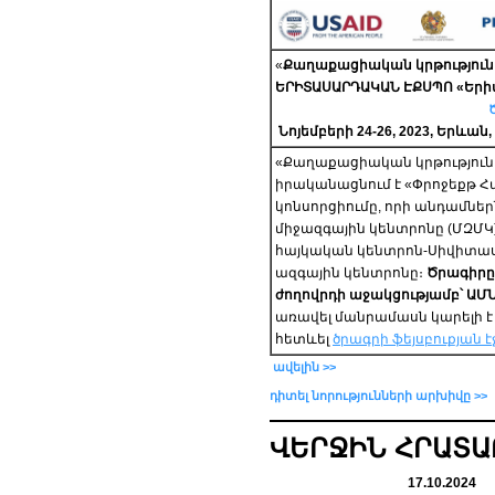
«
Քաղաքացիական կրթություն 
ԵՐԻՏԱՍԱՐԴԱԿԱՆ ԷՔՍՊՈ
«Երի
Նոյեմբերի 24-26, 2023, Երևան
«Քաղաքացիական կրթություն 
իրականացնում է «Փրոջեքթ 
կոնսորցիումը, որի անդամնե
միջազգային կենտրոնը (ՄԶՄԿ
հայկական կենտրոն-Սիվիտաս
ազգային կենտրոնը։
Ծրագիրը
ժողովրդի աջակցությամբ՝ ԱՄՆ
առավել մանրամասն կարելի է 
հետևել
ծրագրի ֆեյսբուքյան է
ավելին >>
դիտել նորությունների արխիվը >>
ՎԵՐՋԻՆ ՀՐԱՏԱ
17.10.2024