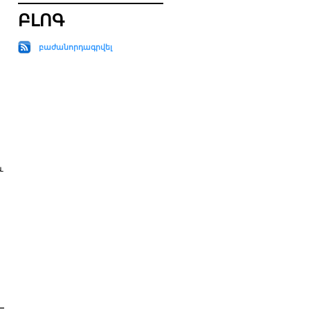
։
ԲԼՈԳ
ն
բաժանորդագրվել
և