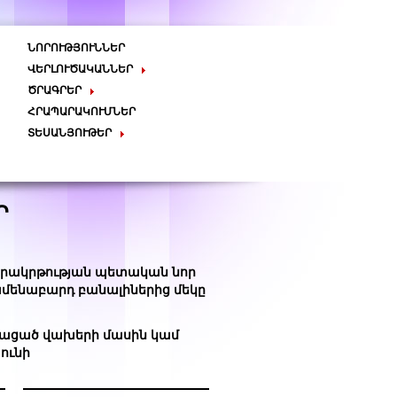
ՆՈՐՈՒԹՅՈՒՆՆԵՐ
ՎԵՐԼՈՒԾԱԿԱՆՆԵՐ
Համառոտագրեր
ԾՐԱԳՐԵՐ
Տեսակետներ
Ակնարկ
Տարածաշրջանային
ՀՐԱՊԱՐԱԿՈՒՄՆԵՐ
ինտեգրում
ՏԵՍԱՆՅՈՒԹԵՐ
Ցանցեր /
ժողդիվանագիտություն
Տեսագրեր
Վավերագրական
Քաղհասարակություն
Հեռուստահաղորդումներ
Արդյունավետ կառավարում
Սոցիալական գովազդ
Ապակենտրոնացում և
Ր
Միջոցառումներ
տեղական ինքնակառավարում
Հանրային քննարկումներ
Միգրացիա
Տնտեսական զարգացում
Կրթություն
Գենդեր
րակրթության պետական նոր
Հանրային առողջապահություն
ամենաբարդ բանալիներից մեկը
Մշակույթ
ացած վախերի մասին կամ
 ունի