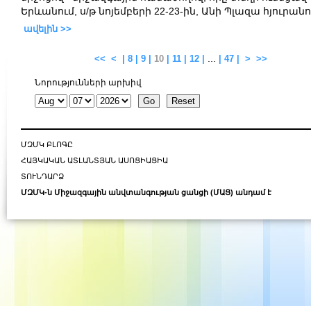
Երևանում, ս/թ նոյեմբերի 22-23-ին, Անի Պլազա հյուրան
ավելին >>
...
<<
<
|
8
|
9
|
10
|
11
|
12
|
|
47
|
>
>>
Նորությունների արխիվ
ՄԶՄԿ ԲԼՈԳԸ
ՀԱՅԿԱԿԱՆ ԱՏԼԱՆՏՅԱՆ ԱՍՈՑԻԱՑԻԱ
ՏՈՒՆԴԱՐՁ
ՄԶՄԿ-ն Միջազգային անվտանգության ցանցի (ՄԱՑ) անդամ է