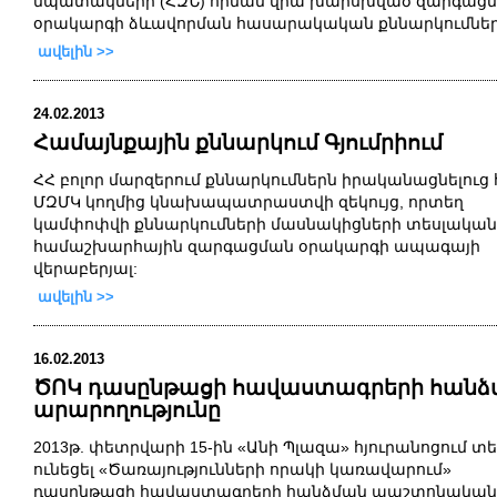
նպատակների (ՀԶՆ) հիման
վրա
խարսխված
զարգաց
օրակարգի
ձևավորման
հասարակական քննարկումնե
ավելին >>
24.02.2013
Համայնքային քննարկում Գյումրիում
ՀՀ
բոլոր
մարզերում
քննարկումներն իրականացնելուց
ՄԶՄԿ կողմից կնախապատրաստվի զեկույց
,
որտեղ
կամփոփվի քննարկումների
մասնակիցների
տեսլական
համաշխարհային
զարգացման
օրակարգի
ապագայի
վերաբերյալ
:
ավելին >>
16.02.2013
ԾՈԿ դասընթացի հավաստագրերի հանձ
արարողությունը
2013թ. փետրվարի 15-ին «Անի Պլազա» հյուրանոցում տե
ունեցել «Ծառայությունների որակի կառավարում»
դասընթացի հավաստագրերի հանձման պաշտոնական