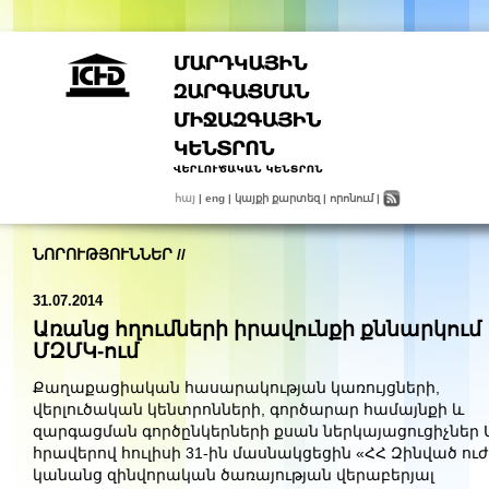
հայ
|
eng
|
կայքի քարտեզ
|
որոնում
|
ՆՈՐՈՒԹՅՈՒՆՆԵՐ
//
31.07.2014
Առանց հղումների իրավունքի քննարկում
ՄԶՄԿ-ում
Քաղաքացիական
հասարակության
կառույցների
,
վերլուծական
կենտրոնների
,
գործարար
համայնքի և
զարգացման
գործընկերների
քսան
ներկայացուցիչներ
հրավերով
հուլիսի 31
-
ին
մասնակցեցին
«
ՀՀ Զինված ուժ
կանանց զինվորական ծառայության վերաբերյալ