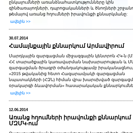
ընկալումների առանձնահատկությունները կին
զինծառայողների, դպրոցականների և ծնողների շրջան
թեմայով առանց
հղումների
իրավունքի
քննարկմանը
:
ավելին >>
30.07.2014
Համայնքային քննարկում Արմավիրում
Մարդկային
զարգացման
միջազգային
կենտրոն
ՀԿ
-
ն
(
Մ
ՀՀ
տարածքային
կառավարման
նախարարության
և
Մ
զարգացման
ծրագրի
օժանդակությամբ
իրականացնու
«
2015
թվականից
հետո
Հազարամյակի
զարգացման
նպատակների
(
ՀԶՆ
)
հիման
վրա
խարսխված
զարգաց
օրակարգի
ձևավորման»
հասարակական
քննարկումն
ավելին >>
12.06.2014
Առանց հղումների իրավունքի քննարկում
ՄԶՄԿ-ում