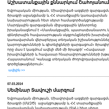
Աշխատանքային քննարկում Շահոյանում
Եվրոպական միության, Միավորված ազգերի զարգացմ
ծրագրի աջակցմամբ և ՀՀ տաածքային կառավարման
նախարարության հետ սերտ համագործակցությամբ
Մարդկային զարգացման միջազգային կենտրոնը
իրականացնում է «Մասնակցային, պատասխանատու 
գենդերային հավասարության սկզբունքներին խարսխ
կառավարման վերաբերյալ տեղական իշխանություննե
կարողությունների և գիտելիքների զարգացում» ծրագիր
որը մաս է կազմում ավելի մեծ մի ծրագրի՝ «Հավասար
իրավունքների և հավասար հնարավորությունների խթ
Հայաստանում. Կանայք տեղական ժողովրդավարակա
գործընթացներում»:
ավելին >>
07.03.2014
Սեմինար Տավուշի մարզում
Եվրոպական
միության
,
Միավորված
ազգերի
զարգացմ
ծրագրի
(
ՄԱԶԾ
)
աջակցությամբ
և
ՀՀ
տարածքային
կառավարման
նախարարության
(
ՏԿՆ
)
հետ
սերտ