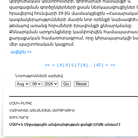
վերլուծական
կենտրոնների
,
գործարար
համայնքի
և
զարգացման
գործընկերների
քսան
ներկայացուցիչներ
հրավերով
հունվարի
29-
ին
մասնակցեցին
«Հասարակա
կազմակերպությունների մասին նոր օրենքի նախագիծ»
թեմայով
առանց
հղումների
իրավունքի
քննարկմանը
:
Քննարկման
արդյունքները
կամփոփվեն
համապատաս
քաղաքական
համառոտագրում
,
որը
կհրապարակվի
ն
մեր
պաշտոնական
կայքում
:
ավելին >>
...
<<
<
|
4
|
5
|
6
|
7
|
8
|
|
47
|
>
>>
Նորությունների արխիվ
ՄԶՄԿ ԲԼՈԳԸ
ՀԱՅԿԱԿԱՆ ԱՏԼԱՆՏՅԱՆ ԱՍՈՑԻԱՑԻԱ
ՏՈՒՆԴԱՐՁ
ՄԶՄԿ-ն Միջազգային անվտանգության ցանցի (ՄԱՑ) անդամ է