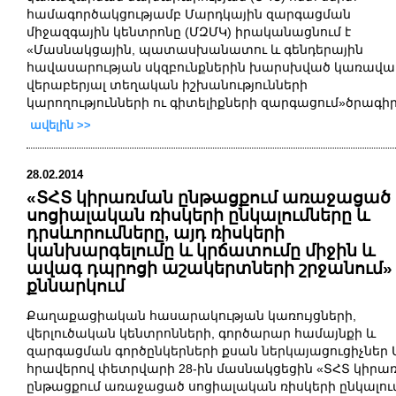
համագործակցությամբ
Մարդկային
զարգացման
միջազգային
կենտրոնը
(
ՄԶՄԿ
)
իրականացնում
է
«
Մասնակցային
,
պատասխանատու
և
գենդերային
հավասարության
սկզբունքներին
խարսխված
կառավա
վերաբերյալ
տեղական
իշխանությունների
կարողությունների
ու
գիտելիքների
զարգացում
»
ծրագի
ավելին >>
28.02.2014
«ՏՀՏ կիրառման ընթացքում առաջացած
սոցիալական ռիսկերի ընկալումները և
դրսևորումները, այդ ռիսկերի
կանխարգելումը և կրճատումը միջին և
ավագ դպրոցի աշակերտների շրջանում»
քննարկում
Քաղաքացիական
հասարակության
կառույցների
,
վերլուծական
կենտրոնների
,
գործարար
համայնքի
և
զարգացման
գործընկերների
քսան
ներկայացուցիչներ
հրավերով
փետրվարի
2
8
-
ին
մասնակցեցին
«
ՏՀՏ
կիրա
ընթացքում
առաջացած
սոցիալական
ռիսկերի
ընկալու