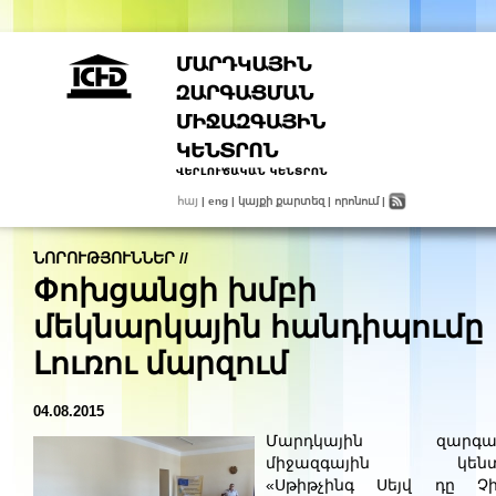
հայ
|
eng
|
կայքի քարտեզ
|
որոնում
|
ՆՈՐՈՒԹՅՈՒՆՆԵՐ
//
Փոխցանցի խմբի
մեկնարկային հանդիպումը
Լուռու մարզում
04.08.2015
Մարդկային զարգա
միջազգային կենտ
«Սթիթչինգ Սեյվ դը Չի