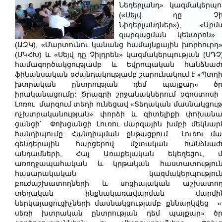
Նեդերլանդ» կազմակերպո
(«Սեյվ դը Չիլդ
Նիդերլանդներ»), «Արմ
զարգացման կենտրոն» 
(ԱԶԿ), «Մարտունու կանանց համայնքային խորհուրդ»
(ՄԿՀԽ) և «Սեյվ դը Չիլդրեն» կազմակերպության (ՍԴՉ
համագործակցությամբ և Եվրոպական հանձնաժո
ֆինանսական օժանդակությամբ շարունակում է «Պտղի
խտրական ընտրության դեմ պայքար» ծր
իրականացումը: Ծրագրի շրջանակներում օգոստոսի
Լոռու մարզում տեղի ունեցավ «Տեղական մասնակցութ
ոչխտրականության» փորձի և գիտելիքի փոխան
ցանցի՝ Փոխցանցի Լուռու մարզային խմբի մեկնար
հանդիպումը: Հանդիպման ընթացքում Լուռու մա
գենդերային հարցերով մշտական հանձնաժո
անդամների, Հայ Առաքելական եկեղեցու, մ
առողջապահական և կրթական հաստատությունն
հասարակական կազմակերպությունն
բուժաշխատողների և սոցիալական աշխատողն
տեղական ինքնակառավարման մարմին
ներկայացուցիչների մասնակցությամբ քննարկվեց 
սեռի խտրական ընտրության դեմ պայքար» ծր