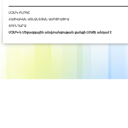
ՄԶՄԿ ԲԼՈԳԸ
ՀԱՅԿԱԿԱՆ ԱՏԼԱՆՏՅԱՆ ԱՍՈՑԻԱՑԻԱ
ՏՈՒՆԴԱՐՁ
ՄԶՄԿ-ն Միջազգային անվտանգության ցանցի (ՄԱՑ) անդամ է