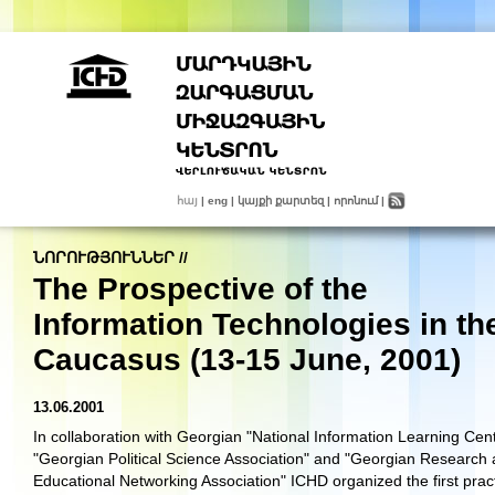
հայ
|
eng
|
կայքի քարտեզ
|
որոնում
|
ՆՈՐՈՒԹՅՈՒՆՆԵՐ
//
The Prospective of the
Information Technologies in th
Caucasus (13-15 June, 2001)
13.06.2001
In collaboration with Georgian "National Information Learning Cent
"Georgian Political Science Association" and "Georgian Research
Educational Networking Association" ICHD organized the first pract