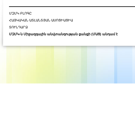
ՄԶՄԿ ԲԼՈԳԸ
ՀԱՅԿԱԿԱՆ ԱՏԼԱՆՏՅԱՆ ԱՍՈՑԻԱՑԻԱ
ՏՈՒՆԴԱՐՁ
ՄԶՄԿ-ն Միջազգային անվտանգության ցանցի (ՄԱՑ) անդամ է